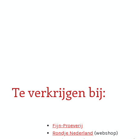
Smaken van Rondje Den
Proefdoos
Bosch
miniaturen
Te verkrijgen bij:
Fijn-Proeverij
Rondje Nederland
(webshop)