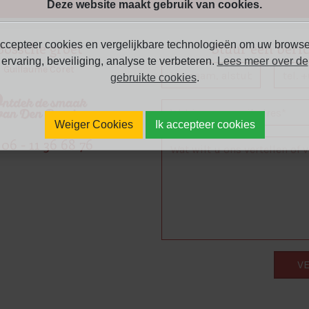
Deze website maakt gebruik van cookies.
Bossche groet
Stuur een beri
ccepteer cookies en vergelijkbare technologieën om uw browse
ervaring, beveiliging, analyse te verbeteren.
Lees meer over de
Guillaume Coret
gebruikte cookies
.
Weiger Cookies
Ik accepteer cookies
06 - 11 36 68 76