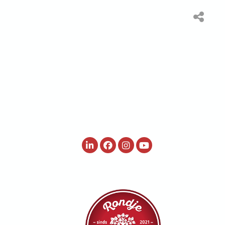
ited
Webshop Rondje
Waar te
ons
Nederland
verkrijgen