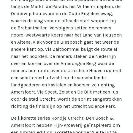
langs de Markt, de Parade, het Wilhelminaplein, de
Onderwijsboulevard en de Oude Engelenseweg,
waarna de vlag voor de officiële start wappert bij
de Brabanthallen. Vervolgens zetten de renners
noord-westwaarts koers naar het Land van Heusden
en Altena. Vlak voor de Biesbosch gaat het weer de
andere kant op. Via Zaltbommel buigt de route af
naar het noorden. De renners steken de Nederrijn
over en komen over de Amerongse Berg waar de
renners hun route over de Utrechtse Heuvelrug met
een schitterend uitzicht op de verschillende
landgoederen en kastelen en koersen ze richting
Amersfoort. Via Soest, Zeist en De Bilt met een lus
door de stad Utrecht, wordt de sprint aangetrokken
richting de finishlijn op het Utrecht Science Park.
De likorette series
Rondje Utrecht
,
Den Bosch
&
Amersfoort
hebben Fijn-Proeverij geïnspireerd om
een limited edition likorette voor de Vuelta uit te