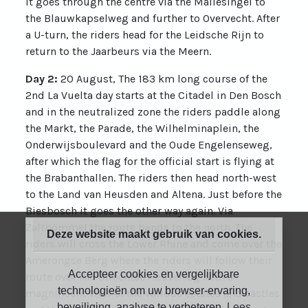
it goes through the centre via the Maliesingel to
the Blauwkapselweg and further to Overvecht. After
a U-turn, the riders head for the Leidsche Rijn to
return to the Jaarbeurs via the Meern.
Day 2:
20 August, The 183 km long course of the
2nd La Vuelta day starts at the Citadel in Den Bosch
and in the neutralized zone the riders paddle along
the Markt, the Parade, the Wilhelminaplein, the
Onderwijsboulevard and the Oude Engelenseweg,
after which the flag for the official start is flying at
the Brabanthallen. The riders then head north-west
to the Land van Heusden and Altena. Just before the
Biesbosch it goes the other way again. Via
Zaltbommel the route bends to the north. The
Deze website maakt gebruik van cookies.
riders will cross the Lower Rhine and come over the
Amerongse Berg where the riders will follow their
Accepteer cookies en vergelijkbare
route over the Utrechtse Heuvelrug with a
technologieën om uw browser-ervaring,
magnificent view of the various estates and castles
beveiliging, analyse te verbeteren.
Lees