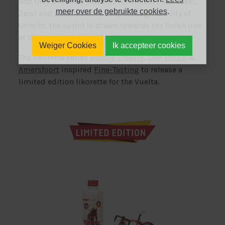
and they will head towards Amersfoort. Via Soest,
meer over de gebruikte cookies
.
Zeist and De Bilt with a loop through the city of
Utrecht, the sprint is drawn towards the finish line
at the Utrecht Science Park.
Weiger Cookies
Ik accepteer cookies
The likorette series
Rondje Utrecht
,
Den Bosch
&
Amersfoort
inspired
Fine-Tasting
to release a
limited edition likorette for the Vuelta.